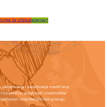
KUTAK ZA UČENJE
KONTAKT
, obrazovanja i osnaživanja mladih kroz
 inženjerstva, umjetnosti i matematike
ativnost i interdisciplinarni pristupi