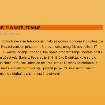
DE: E-WASTE IZDANJE
vember 21, 2025
roizvodi sve više tehnologije, malo se govori o onome što ostaje iza
 Nevidljivom, ali prisutnom. Upravo zato, ovog 21. novembra, IT
 – E-waste izdanje, događaj koji spaja programiranje, inovativnost i
 učestvuju škole iz Federacije BiH i Brčko Distrikta, koje su dio
še škole“. Učenici i učenice će kroz kratke i kreativne zadatke iz
 može koristiti odgovornije i promišljenije. Cilj nije samo naučiti
mjeti da digitalna pismenost ima stvarni…