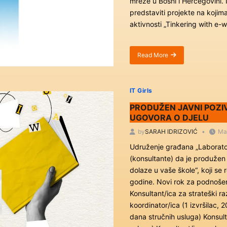
mreže u Bosni i Hercegovini. 
predstaviti projekte na kojima
aktivnosti „Tinkering with e-
Read More
about
Vidimo
se
u
IT Girls
Sarajevu:
3.
PRODUŽEN JAVNI POZ
Sajam
UGOVORA O DJELU
IT
by
SARAH IDRIZOVIĆ
Ma
Girls
klubova
Udruženje građana „Laboratori
(konsultante) da je produžen 
dolaze u vaše škole“, koji se
godine. Novi rok za podnošenj
Konsultant/ica za strateški ra
koordinator/ica (1 izvršilac, 
dana stručnih usluga) Konsult