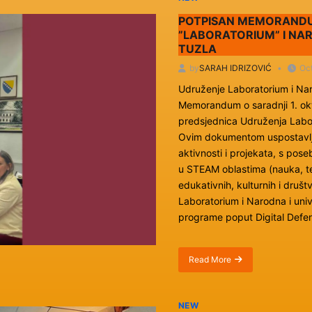
Hour
of
POTPISAN MEMORANDU
Code:
”LABORATORIUM” I NAR
E-
TUZLA
waste
izdanje
by
SARAH IDRIZOVIĆ
Oct
Udruženje Laboratorium i Naro
Memorandum o saradnji 1. o
predsjednica Udruženja Labor
Ovim dokumentom uspostavlja 
aktivnosti i projekata, s pos
u STEAM oblastima (nauka, te
edukativnih, kulturnih i druš
Laboratorium i Narodna i unive
programe poput Digital Defe
Read More
about
Potpisan
Memorandum
o
NEW