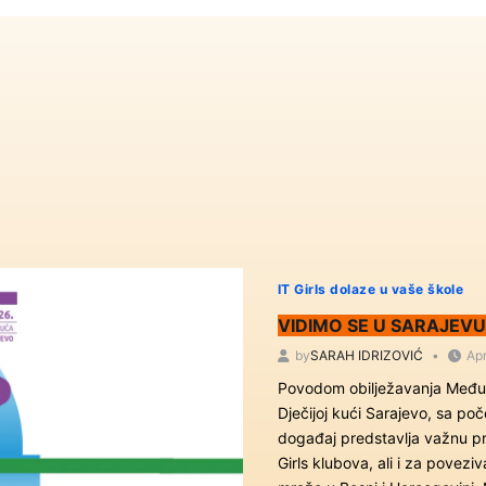
IT Girls dolaze u vaše škole
VIDIMO SE U SARAJEVU:
by
SARAH IDRIZOVIĆ
Apr
Povodom obilježavanja Međun
Dječijoj kući Sarajevo, sa po
događaj predstavlja važnu pri
Girls klubova, ali i za poveziv