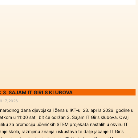
 3. SAJAM IT GIRLS KLUBOVA
il 17, 2026
arodnog dana djevojaka i žena u IKT-u, 23. aprila 2026. godine u
četkom u 11:00 sati, bit će održan 3. Sajam IT Girls klubova. Ovaj
liku za promociju učeničkih STEM projekata nastalih u okviru IT
anje škola, razmjenu znanja i iskustava te dalje jačanje IT Girls