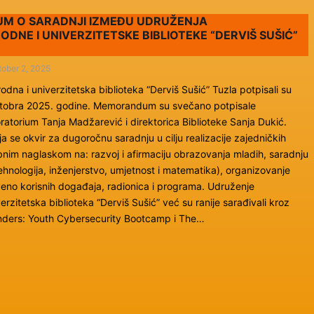
M O SARADNJI IZMEĐU UDRUŽENJA
ODNE I UNIVERZITETSKE BIBLIOTEKE “DERVIŠ SUŠIĆ”
ober 2, 2025
dna i univerzitetska biblioteka “Derviš Sušić” Tuzla potpisali su
ktobra 2025. godine. Memorandum su svečano potpisale
atorium Tanja Madžarević i direktorica Biblioteke Sanja Dukić.
se okvir za dugoročnu saradnju u cilju realizacije zajedničkih
ebnim naglaskom na: razvoj i afirmaciju obrazovanja mladih, saradnju
hnologija, inženjerstvo, umjetnost i matematika), organizovanje
tveno korisnih događaja, radionica i programa. Udruženje
rzitetska biblioteka “Derviš Sušić” već su ranije sarađivali kroz
nders: Youth Cybersecurity Bootcamp i The…