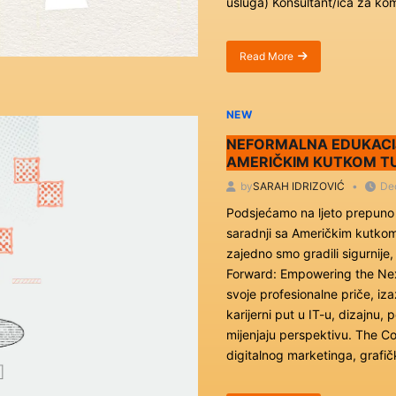
usluga) Konsultant/ica za kom
Read More
about
PRODUŽEN
JAVNI
POZIV
NEW
ZA
NEFORMALNA EDUKACIJ
ANGAŽMAN
KONSULTANATA
AMERIČKIM KUTKOM T
PO
by
SARAH IDRIZOVIĆ
De
OSNOVU
UGOVORA
Podsjećamo na ljeto prepuno u
O
saradnji sa Američkim kutkom
DJELU
zajedno smo gradili sigurnije, 
Forward: Empowering the Next 
svoje profesionalne priče, iza
karijerni put u IT-u, dizajnu, 
mijenjaju perspektivu. The Co
digitalnog marketinga, grafičk