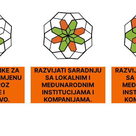
IKE ZA
RAZVIJATI SARADNJU
RAZVI
IMJENU
SA LOKALNIM I
SA
ROZ
MEĐUNARODNIM
MEĐ
 I
INSTITUCIJAMA I
INS
VO.
KOMPANIJAMA.
KO