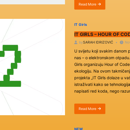
Read More
about
Neformalna
edukacija
mladih:
IT Girls
Šta
smo
IT GIRLS – HOUR OF CO
postigli
by
SARAH IDRIZOVIĆ
No
ovog
ljeta
U svijetu koji svakim danom p
s
nas – o elektronskom otpadu.
Američkim
kutkom
Girls organizuju Hour of Code
Tuzla?
ekologiju. Na ovom takmičenju
projekta „IT Girls dolaze u va
istraživati kako se tehnologija
napisati red koda, nego razu
Read More
about
IT
Girls
–
NEW