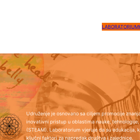
LABORATORIUM
Udruženje je osnovano sa ciljem promocije znanja
inovativni pristup u oblastima nauke, tehnologije,
(STEAM). Laboratorium vjeruje da su edukacija, kre
ključni faktori za napredak društva i zajednice.