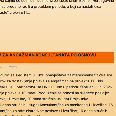
Na sajmu će učenice i učenici iz 22 škole širom Bosne i Hercegovine
 su predano radili u proteklom periodu, a koji su nastali kroz
waste“ u okviru IT…
IV ZA ANGAŽMAN KONSULTANATA PO OSNOVU
rch 3, 2026
um“, sa sjedištem u Tuzli, obavještava zainteresovana fizička lica
rok za dostavljanje prijava za angažman na projektu „IT Girls
 realizuje u partnerstvu sa UNICEF-om u periodu februar – juni 2026
e prijava je 10. mart. Produženje se odnosi na sljedeće pozicije:
zvoj (1 izvršilac, 20 dana stručnih usluga) Projektni/a
20 dana stručnih usluga) Konsultant/ica za monitoring (1 izvršilac, 16
ant/ica za administrativne poslove (1 izvršilac, 16 dana stručnih