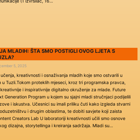
unikacije (1 izvršilac, 16…
A MLADIH: ŠTA SMO POSTIGLI OVOG LJETA S
UZLA?
cember 5, 2025
čenja, kreativnosti i osnaživanja mladih koje smo ostvarili u
 u Tuzli.Tokom proteklih mjeseci, kroz tri programska pravca,
kreativnije i inspirativnije digitalno okruženje za mlade. Future
Generation Program u kojem su sjajni mladi stručnjaci podijelili
zove i iskustva. Učesnici su imali priliku čuti kako izgleda stvarni
poduzetništvu i drugim oblastima, te dobiti savjete koji zaista
ntent Creators Lab U laboratoriji kreativnosti učili smo osnove
og dizajna, storytellinga i kreiranja sadržaja. Mladi su…