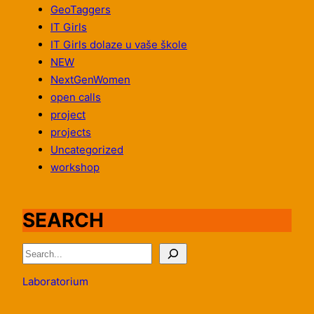
GeoTaggers
IT Girls
IT Girls dolaze u vaše škole
NEW
NextGenWomen
open calls
project
projects
Uncategorized
workshop
SEARCH
S
e
Laboratorium
a
r