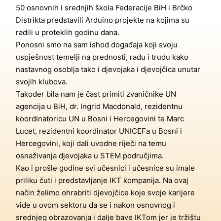
50 osnovnih i srednjih škola Federacije BiH i Brčko
Distrikta predstavili Arduino projekte na kojima su
radili u proteklih godinu dana.
Ponosni smo na sam ishod događaja koji svoju
uspješnost temelji na prednosti, radu i trudu kako
nastavnog osoblja tako i djevojaka i djevojčica unutar
svojih klubova.
Također bila nam je čast primiti zvaničnike UN
agencija u BiH, dr. Ingrid Macdonald, rezidentnu
koordinatoricu UN u Bosni i Hercegovini te Marc
Lucet, rezidentni koordinator UNICEFa u Bosni i
Hercegovini, koji dali uvodne riječi na temu
osnaživanja djevojaka u STEM područjima.
Kao i prošle godine svi učesnici i učesnice su imale
priliku čuti i predstavljanje IKT kompanija. Na ovaj
način želimo ohrabriti djevojčice koje svoje karijere
vide u ovom sektoru da se i nakon osnovnog i
srednjeg obrazovanja i dalje bave IKTom jer je tržištu