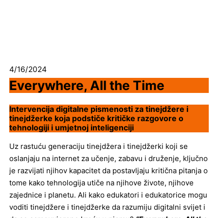
4/16/2024
Everywhere, All the Time
Intervencija digitalne pismenosti za tinejdžere i
tinejdžerke koja podstiče kritičke razgovore o
tehnologiji i umjetnoj inteligenciji
Uz rastuću generaciju tinejdžera i tinejdžerki koji se
oslanjaju na internet za učenje, zabavu i druženje, ključno
je razvijati njihov kapacitet da postavljaju kritična pitanja o
tome kako tehnologija utiče na njihove živote, njihove
zajednice i planetu. Ali kako edukatori i edukatorice mogu
voditi tinejdžere i tinejdžerke da razumiju digitalni svijet i