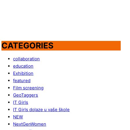
CATEGORIES
collaboration
education
Exhibition
featured
Film screening
GeoTaggers
IT Girls
IT Girls dolaze u vaše škole
NEW
NextGenWomen