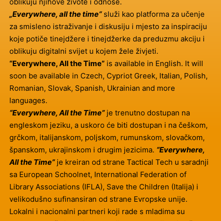
oblikuju njihove živote i odnose.
„Everywhere, all the time“
služi kao platforma za učenje
za smisleno istraživanje i diskusiju i mjesto za inspiraciju
koje potiče tinejdžere i tinejdžerke da preduzmu akciju i
oblikuju digitalni svijet u kojem žele živjeti.
“Everywhere, All the Time”
is available in English. It will
soon be available in Czech, Cypriot Greek, Italian, Polish,
Romanian, Slovak, Spanish, Ukrainian and more
languages.
“Everywhere, All the Time”
je trenutno dostupan na
engleskom jeziku, a uskoro će biti dostupan i na češkom,
grčkom, italijanskom, poljskom, rumunskom, slovačkom,
španskom, ukrajinskom i drugim jezicima.
“Everywhere,
All the Time”
je kreiran od strane Tactical Tech u saradnji
sa European Schoolnet, International Federation of
Library Associations (IFLA), Save the Children (Italija) i
velikodušno sufinansiran od strane Evropske unije.
Lokalni i nacionalni partneri koji rade s mladima su