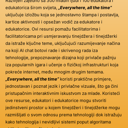
Razvijen zajedno sa 300 mladih ljudi i 100 edukatora i
edukatorica širom svijeta,
„Everywhere, all the time“
uključuje izložbu koja se jednostavno štampa i postavlja,
kartice aktivnosti i opsežan vodič za edukatore i
edukatorice. Ovi resursi pomažu facilitatorima i
facilitatoricama pri usmjeravanju tinejdžera i tinejdžerki
da istraže ključne teme, uključujući razumijevanje načina
na koji AI chat botovi rade i skrivenog rada iza
tehnologije, prepoznavanje dizajna koji privlače pažnju
iza popularnih igara i učenje o fizičkoj infrastrukturi koja
pokreće internet, među mnogim drugim temama.
„Everywhere, all the time“
koristi praktične primjere,
jednostavan i poznat jezik i privlačne vizuale, što ga čini
pristupačnim interaktivnim iskustvom za mlade. Koristeći
ove resurse, edukatori i edukatorice mogu stvoriti
jedinstveni prostor u kojem tinejdžeri i tinejdžerke mogu
razmišljati o svom odnosu prema tehnologiji dok istražuju
kako tehnologija i nevidljivi sistemi poput algoritama