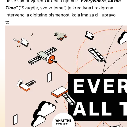
da se samouvjereno kreću u njemu?
“Everywhere, All the
Time”
(“Svugdje, sve vrijeme”) je kreativna i razigrana
intervencija digitalne pismenosti koja ima za cilj upravo
to.