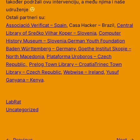
također podržali ovu intervenciju, a među njima i naše
udruženje
Ostali partneri su:
Associació Verificat – Spain
, Casa Hacker – Brazil,
Central
Library of Srečko Vilhar Koper – Slovenia
,
Computer
History Museum – Slovenia
,
German Youth Foundation
Baden Württemberg – Germany
,
Goethe Institut Skopje –
North Macedonia
,
Plataforma Uroboros – Czech
Republic,
Prelog Town Library – Croatia
Trinec Town
Library – Czech Republic
,
Webwise – Ireland
,
Yusuf
Ganyana – Kenya
.
LabRat
Uncategorized
←
Previous
Next
→