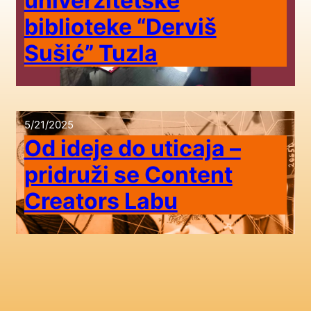
univerzitetske
biblioteke “Derviš
Sušić” Tuzla
5/21/2025
Od ideje do uticaja –
pridruži se Content
Creators Labu