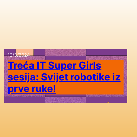
12/3/2024
Treća IT Super Girls
sesija: Svijet robotike iz
prve ruke!