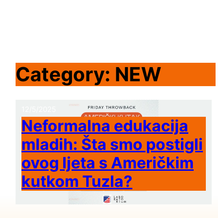
Skip
to
content
Category:
NEW
12/5/2025
Neformalna edukacija
mladih: Šta smo postigli
ovog ljeta s Američkim
kutkom Tuzla?