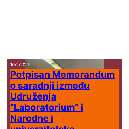
10/2/2025
Potpisan Memorandum
o saradnji između
Udruženja
”Laboratorium” i
Narodne i