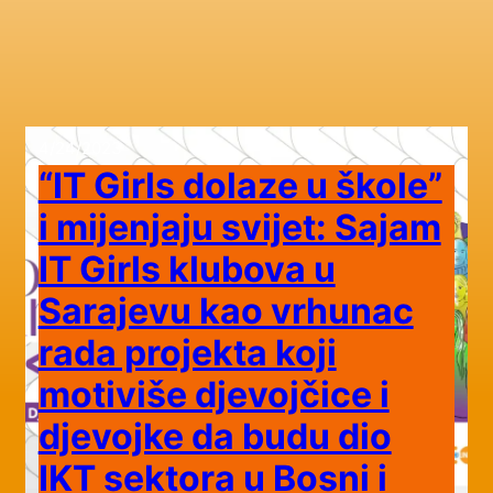
4/24/2023
“IT Girls dolaze u škole”
i mijenjaju svijet: Sajam
IT Girls klubova u
Sarajevu kao vrhunac
rada projekta koji
motiviše djevojčice i
djevojke da budu dio
IKT sektora u Bosni i