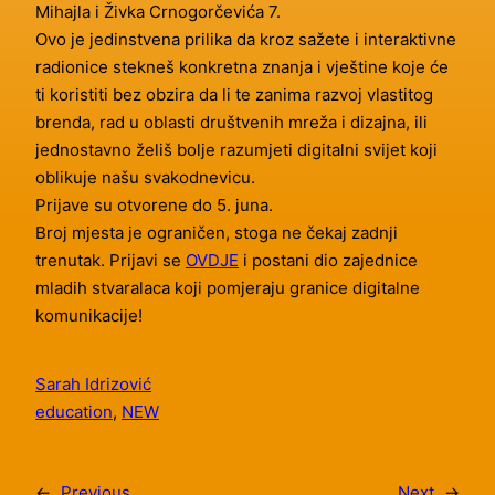
Mihajla i Živka Crnogorčevića 7.
Ovo je jedinstvena prilika da kroz sažete i interaktivne
radionice stekneš konkretna znanja i vještine koje će
ti koristiti bez obzira da li te zanima razvoj vlastitog
brenda, rad u oblasti društvenih mreža i dizajna, ili
jednostavno želiš bolje razumjeti digitalni svijet koji
oblikuje našu svakodnevicu.
Prijave su otvorene do 5. juna.
Broj mjesta je ograničen, stoga ne čekaj zadnji
trenutak. Prijavi se
OVDJE
i postani dio zajednice
mladih stvaralaca koji pomjeraju granice digitalne
komunikacije!
Sarah Idrizović
education
, 
NEW
←
Previous
Next
→