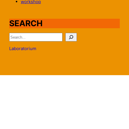
workshop
SEARCH
S
e
Laboratorium
a
r
c
h