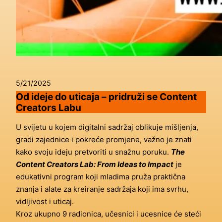
5/21/2025
Od ideje do uticaja – pridruži se Content
Creators Labu
U svijetu u kojem digitalni sadržaj oblikuje mišljenja,
gradi zajednice i pokreće promjene, važno je znati
kako svoju ideju pretvoriti u snažnu poruku.
The
Content Creators Lab: From Ideas to Impact
je
edukativni program koji mladima pruža praktična
znanja i alate za kreiranje sadržaja koji ima svrhu,
vidljivost i uticaj.
Kroz ukupno 9 radionica, učesnici i ucesnice će steći