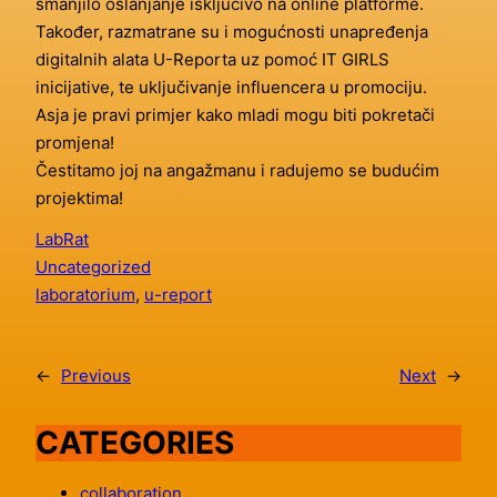
smanjilo oslanjanje isključivo na online platforme.
Također, razmatrane su i mogućnosti unapređenja
digitalnih alata U-Reporta uz pomoć IT GIRLS
inicijative, te uključivanje influencera u promociju.
Asja je pravi primjer kako mladi mogu biti pokretači
promjena!
Čestitamo joj na angažmanu i radujemo se budućim
projektima!
LabRat
Uncategorized
laboratorium
, 
u-report
←
Previous
Next
→
CATEGORIES
collaboration