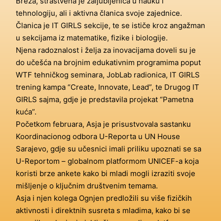
Breza, strastvena je zaljubljenica u nauku i
tehnologiju, ali i aktivna članica svoje zajednice.
Članica je IT GIRLS sekcije, te se ističe kroz angažman
u sekcijama iz matematike, fizike i biologije.
Njena radoznalost i želja za inovacijama doveli su je
do učešća na brojnim edukativnim programima poput
WTF tehničkog seminara, JobLab radionica, IT GIRLS
trening kampa “Create, Innovate, Lead”, te Drugog IT
GIRLS sajma, gdje je predstavila projekat “Pametna
kuća”.
Početkom februara, Asja je prisustvovala sastanku
Koordinacionog odbora U-Reporta u UN House
Sarajevo, gdje su učesnici imali priliku upoznati se sa
U-Reportom – globalnom platformom UNICEF-a koja
koristi brze ankete kako bi mladi mogli izraziti svoje
mišljenje o ključnim društvenim temama.
Asja i njen kolega Ognjen predložili su više fizičkih
aktivnosti i direktnih susreta s mladima, kako bi se