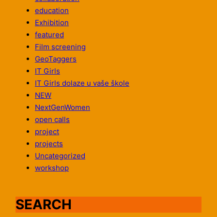
education
Exhibition
featured
Film screening
GeoTaggers
IT Girls
IT Girls dolaze u vaše škole
NEW
NextGenWomen
open calls
project
projects
Uncategorized
workshop
SEARCH