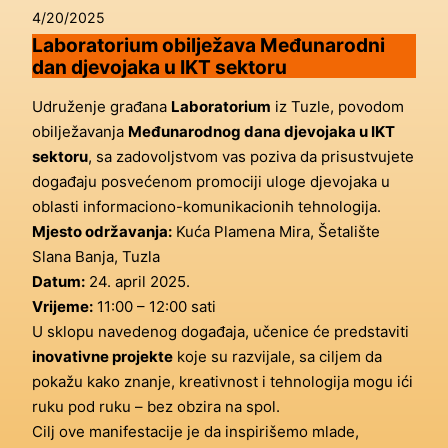
4/20/2025
Laboratorium obilježava Međunarodni
dan djevojaka u IKT sektoru
Udruženje građana
Laboratorium
iz Tuzle, povodom
obilježavanja
Međunarodnog dana djevojaka u IKT
sektoru
, sa zadovoljstvom vas poziva da prisustvujete
događaju posvećenom promociji uloge djevojaka u
oblasti informaciono-komunikacionih tehnologija.
Mjesto održavanja:
Kuća Plamena Mira, Šetalište
Slana Banja, Tuzla
Datum:
24. april 2025.
Vrijeme:
11:00 – 12:00 sati
U sklopu navedenog događaja, učenice će predstaviti
inovativne projekte
koje su razvijale, sa ciljem da
pokažu kako znanje, kreativnost i tehnologija mogu ići
ruku pod ruku – bez obzira na spol.
Cilj ove manifestacije je da inspirišemo mlade,