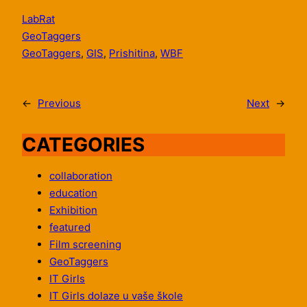
LabRat
GeoTaggers
GeoTaggers
, 
GIS
, 
Prishitina
, 
WBF
←
Previous
Next
→
CATEGORIES
collaboration
education
Exhibition
featured
Film screening
GeoTaggers
IT Girls
IT Girls dolaze u vaše škole