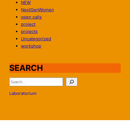
NEW
NextGenWomen
open calls
project
projects
Uncategorized
workshop
SEARCH
S
e
Laboratorium
a
r
c
h