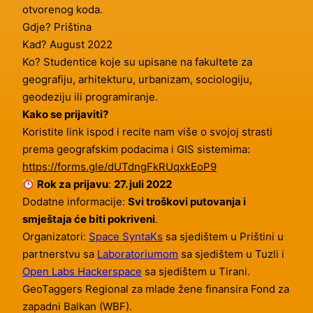
otvorenog koda.
Gdje? Priština
Kad? August 2022
Ko? Studentice koje su upisane na fakultete za
geografiju, arhitekturu, urbanizam, sociologiju,
geodeziju ili programiranje.
Kako se prijaviti?
Koristite link ispod i recite nam više o svojoj strasti
prema geografskim podacima i GIS sistemima:
https://forms.gle/dUTdngFkRUqxkEoP9
Rok za prijavu
:
27. juli 2022
Dodatne informacije:
Svi troškovi putovanja i
smještaja će biti pokriveni
.
Organizatori:
Space SyntaKs
sa sjedištem u Prištini u
partnerstvu sa
Laboratoriumom
sa sjedištem u Tuzli i
Open Labs Hackerspace
sa sjedištem u Tirani.
GeoTaggers Regional za mlade žene finansira Fond za
zapadni Balkan (WBF).