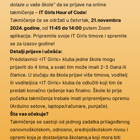
dolaze u vaše škole”
da se prijave na online
takmičenje –
IT Girls Hour of Code
!
Takmičenje će se održati u četvrtak,
21. novembra
2024. godine
, od
11:45 do 14:00
putem Zoom
aplikacije. Pripremite svoje IT Girls timove i spremite
se za izazov godine!
Detalji prijave i učešća:
Predstavnici <IT Girls> kluba jedne škole mogu
prijaviti do 4 tima, a svaki tim može imati 2-3 člana ili
članice. U slučaju da škola prijavi više timova, voditelj
ili voditeljica <IT Girls> kluba će odlučiti koji tim će
predati konačno rješenje kao finalno. Škole bi prije
početka takmičenja trebale imati pripremljenu opremu
(Arduino setove, laptope/računare, punjače).
Šta vas očekuje?
Takmičenje se sastoji od jednog zadatka prilagođenog
osnovnoškolskom, odnosno, srednjoškolskom nivou i
opremi koja je dostavljena školama,a koji mora biti