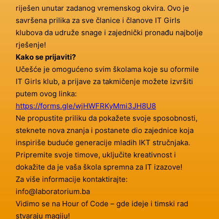
riješen unutar zadanog vremenskog okvira. Ovo je
savršena prilika za sve članice i članove IT Girls
klubova da udruže snage i zajednički pronađu najbolje
rješenje!
Kako se prijaviti?
Učešće je omogućeno svim školama koje su oformile
IT Girls klub, a prijave za takmičenje možete izvršiti
putem ovog linka:
https://forms.gle/wjHWFRKyMmi3JH8U8
Ne propustite priliku da pokažete svoje sposobnosti,
steknete nova znanja i postanete dio zajednice koja
inspiriše buduće generacije mladih IKT stručnjaka.
Pripremite svoje timove, uključite kreativnost i
dokažite da je vaša škola spremna za IT izazove!
Za više informacije kontaktirajte:
info@laboratorium.ba
Vidimo se na Hour of Code – gde ideje i timski rad
stvaraju magiju!