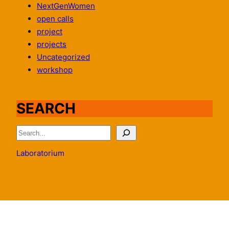
NextGenWomen
open calls
project
projects
Uncategorized
workshop
SEARCH
S
e
Laboratorium
a
r
c
h