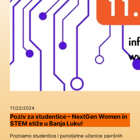
11/22/2024
Poziv za studentice – NextGen Women in
STEM stiže u Banja Luku!
Pozivamo studentice i punoljetne učenice završnih