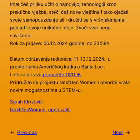
Imat ćeš priliku učiti o najnovijoj tehnologiji kroz
praktične vježbe, steći ćeš nove vještine i tako ojačati
svoje samopouzdanje ali i družiti se s vršnjakinjama i
podijetli svoje unikatne ideje. Zvuči više nego
savršeno!
Rok za prijave: 05.12.2024 godine, do 23:59h.
Datum održavanja radionica: 11-13.12.2024., u
prostorijama Američkog kutka u Banja Luci.
Link za prijavu
pronađite OVDJE.
Pridružite se projektu NextGen Women i otvorite vrata
novim mogućnostima u STEM-u.
Sarah Idrizović
NextGenWomen
, 
open calls
←
Previous
Next
→